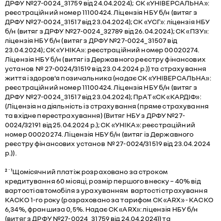
ДРФУ №27-0024_31759 від 24.04.2024); СК «УНІВЕРСАЛЬНА»:
реєстраційний номер 11100424. Ліцензія НБУ б/н (витяг з
ДРФУ №27-0024_31517 від 23.04.2024); СК «УСГ»: ліцензія НБУ
б/н (витяг з ДРФУ №27-0024_32789 від 26.04.2024); СК «ПЗУ»:
ліцензія НБУ б/н (витяг з ДРФУ №27-0024_31507 від
23.04.2024); СК «УНІКА»: реєстраційний номер 00020274.
Ліцензія НБУ б/н (витяг із Державного реєстру фінансових
установ № 27-0024/31519 від 23.04.2024 р.)) та страхування
життя і здоров'я позичальника (надає СК «УНІВЕРСАЛЬНА»:
реєстраційний номер 11100424. Ліцензія НБУ б/н (витяг з
ДРФУ №27-0024_31517 від 23.04.2024); ПрАТ «СК «КАРДІФ»:
(Ліцензія на діяльність із страхування (пряме страхування
та вхідне перестрахування) (Витяг НБУ з ДРФУ №27-
0024/32191 від 25.04.2024 р.); СК «УНІКА»: реєстраційний
номер 00020274. Ліцензія НБУ б/н (витяг із Державного
реєстру фінансових установ № 27-0024/31519 від 23.04.2024
р.)).
²˙¹Щомісячний платіж розраховано за строком
кредитування 60 місяці, розмір першого внеску – 40% від
вартості автомобіля з урахуванням вартості страхування
КАСКО 1-го року (розраховано за тарифом СК «ARX» - КАСКО
6,34%, франшиза 0,5%. Надає СК «ARX»: ліцензія НБУ б/н
(витяг з ДРФУ №27-0024_31759 від 24.04.2024)) та