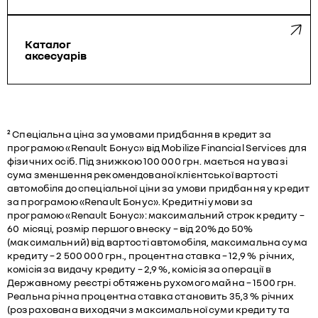
Каталог
аксесуарів
² Спеціальна ціна за умовами придбання в кредит за
програмою «Renault Бонус» від Mobilize Financial Services для
фізичних осіб. Під знижкою 100 000 грн. мається на увазі
сума зменшення рекомендованої клієнтської вартості
автомобіля до спеціальної ціни за умови придбання у кредит
за програмою «Renault Бонус». Кредитні умови за
програмою «Renault Бонус»: максимальний строк кредиту –
60 місяці, розмір першого внеску – від 20% до 50%
(максимальний) від вартості автомобіля, максимальна сума
кредиту – 2 500 000 грн., процентна ставка – 12,9 % річних,
комісія за видачу кредиту – 2,9 %, комісія за операції в
Державному реєстрі обтяжень рухомого майна – 1500 грн.
Реальна річна процентна ставка становить 35,3 % річних
(розрахована виходячи з максимальної суми кредиту та