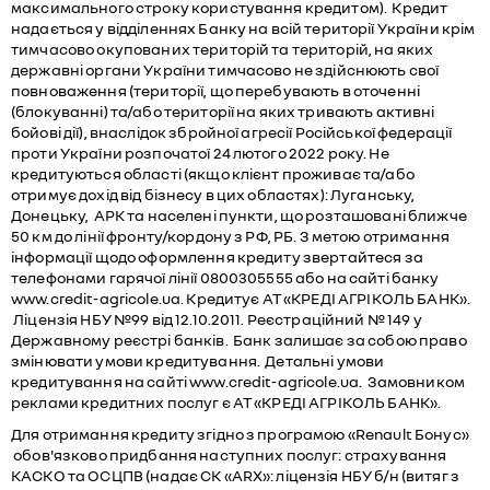
максимального строку користування кредитом). Кредит
надається у відділеннях Банку на всій території України крім
тимчасово окупованих територій та територій, на яких
державні органи України тимчасово не здійснюють свої
повноваження (території, що перебувають в оточенні
(блокуванні) та/або території на яких тривають активні
бойові дії), внаслідок збройної агресії Російської федерації
проти України розпочатої 24 лютого 2022 року. Не
кредитуються області (якщо клієнт проживає та/або
отримує дохід від бізнесу в цих областях): Луганську,
Донецьку, АРК та населені пункти, що розташовані ближче
50 км до лінії фронту/кордону з РФ, РБ. З метою отримання
інформації щодо оформлення кредиту звертайтеся за
телефонами гарячої лінії 0800305555 або на сайті банку
www.credit-agricole.ua. Кредитує АТ «КРЕДІ АГРІКОЛЬ БАНК».
Ліцензія НБУ №99 від 12.10.2011. Реєстраційний № 149 у
Державному реєстрі банків. Банк залишає за собою право
змінювати умови кредитування. Детальні умови
кредитування на сайті www.credit-agricole.ua. Замовником
реклами кредитних послуг є АТ «КРЕДІ АГРІКОЛЬ БАНК».
Для отримання кредиту згідно з програмою «Renault Бонус»
обов'язково придбання наступних послуг: страхування
КАСКО та ОСЦПВ (надає СК «ARX»: ліцензія НБУ б/н (витяг з