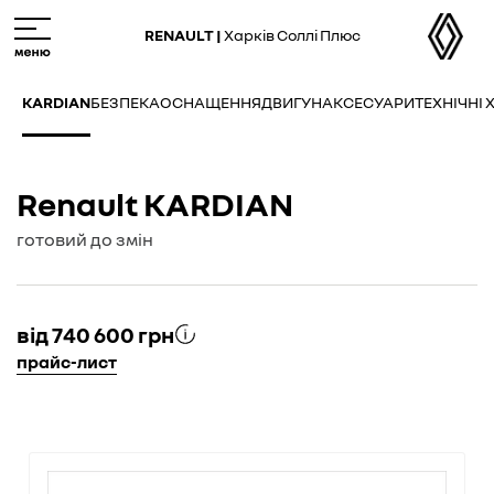
Skip
M
to
e
RENAULT |
Харків Соллі Плюс
main
n
content
u
KARDIAN
БЕЗПЕКА
ОСНАЩЕННЯ
ДВИГУН
АКСЕСУАРИ
ТЕХНІЧНІ
Renault KARDIAN
готовий до змін
від 740 600 грн
прайс-лист