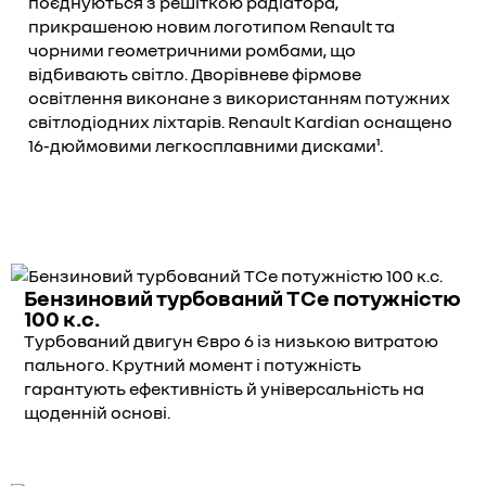
поєднуються з решіткою радіатора,
прикрашеною новим логотипом Renault та
чорними геометричними ромбами, що
відбивають світло. Дворівневе фірмове
освітлення виконане з використанням потужних
світлодіодних ліхтарів. Renault Kardian оснащено
16-дюймовими легкосплавними дисками¹.
Бензиновий турбований TCe потужністю
100 к.с.
Турбований двигун Євро 6 із низькою витратою
пального. Крутний момент і потужність
гарантують ефективність й універсальність на
щоденній основі.