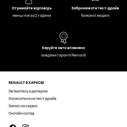
Отримайте відповідь
Забронювати тест-драйв
менш ніж за 2 години
бажаної моделі
Керуйте авто впевнено
завдяки гарантії Renault
RENAULT В ХАРКОВІ
Зв'язатись з дилером
Записатися на тест-драйв
Запис на сервіс
Онлайн склад