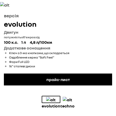
версія
evolution
Двигун
потужність
об'єм
розхід
100 к.с.
1 л
4,8 л/100км
Додаткове оснащення
Ключ з 3-ма кнопками, що складається
Оздоблення керма "Soft Feel"
Фари Full LED
16" сталеві диски
прайс-лист
evolution
techno