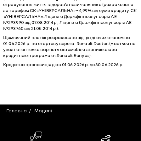
страхування життя і здоров'я позичальника (розраховано
за тарифом СК «УНІВЕРСАЛЬНА» – 4,99% від суми кредиту. СК
«УНІВЕРСАЛЬНА»: Ліцензія Держфінпослуг серія АЕ
№293990 від 07.08.2014 р., Ліцензія Держфінпослуг серія АЕ
№293760 від 21.05.2014 р.).
Щомісячний платіж розраховано від цін діючих станом на
01.06.2026 р. на стартову версію: Renault Duster; (мається на
увазі клієнтська вартість автомобіля зі знижкою за
кредитною програмою «Renault Бонус»).
Кредитна пропозиція діє з 01.06.2026 р. до 30.06.2026 р.
Головна
Моделі